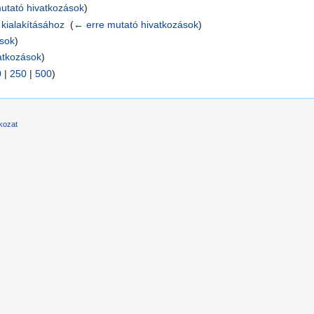
utató hivatkozások
)
kialakításához
‎
(
← erre mutató hivatkozások
)
ások
)
atkozások
)
0
|
250
|
500
)
tkozat