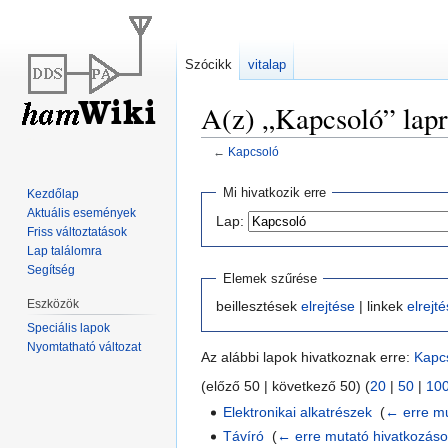
Szócikk
vitalap
A(z) „Kapcsoló” lapr
←
Kapcsoló
Ugrás
Ugrás
Mi hivatkozik erre
Kezdőlap
a
a
Aktuális események
Lap:
navigációhoz
kereséshez
Friss változtatások
Lap találomra
Segítség
Elemek szűrése
Eszközök
beillesztések
elrejtése
| linkek
elrejt
Speciális lapok
Nyomtatható változat
Az alábbi lapok hivatkoznak erre:
Kapc
(előző 50 | következő 50) (
20
|
50
|
10
Elektronikai alkatrészek
‎
(
← erre mu
Távíró
‎
(
← erre mutató hivatkozás