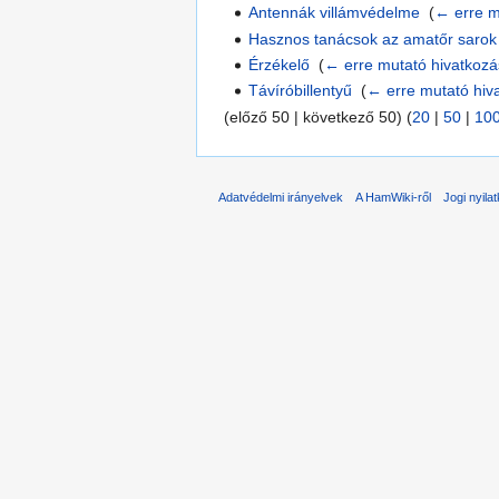
Antennák villámvédelme
‎
(
← erre m
Hasznos tanácsok az amatőr sarok 
Érzékelő
‎
(
← erre mutató hivatkoz
Távíróbillentyű
‎
(
← erre mutató hiv
(előző 50 | következő 50) (
20
|
50
|
10
Adatvédelmi irányelvek
A HamWiki-ről
Jogi nyila