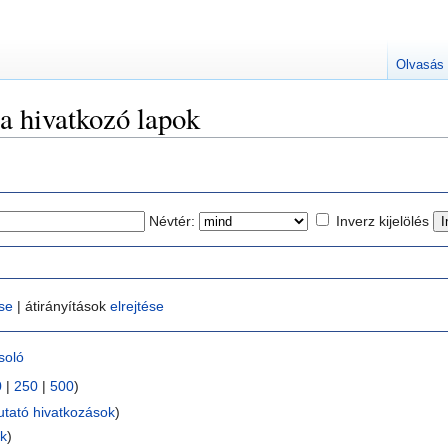
Olvasás
a hivatkozó lapok
Névtér:
Inverz kijelölés
ése
| átirányítások
elrejtése
soló
0
|
250
|
500
)
tató hivatkozások
)
ok
)