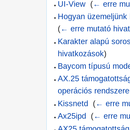
UI-View
‎
(
← erre mu
Hogyan üzemeljünk 
(
← erre mutató hiva
Karakter alapú soros
hivatkozások
)
Baycom típusú mo
AX.25 támogatottsá
operációs rendszer
Kissnetd
‎
(
← erre mu
Ax25ipd
‎
(
← erre mu
AX25 támogatottság