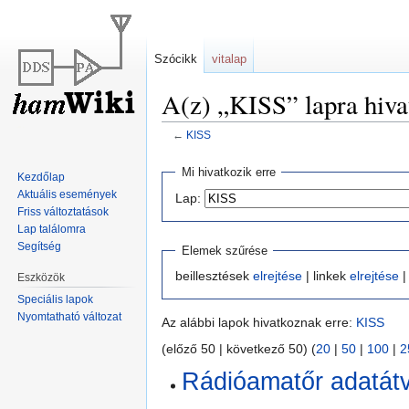
Szócikk
vitalap
A(z) „KISS” lapra hiva
←
KISS
Ugrás
Ugrás
Mi hivatkozik erre
Kezdőlap
a
a
Aktuális események
Lap:
navigációhoz
kereséshez
Friss változtatások
Lap találomra
Segítség
Elemek szűrése
beillesztések
elrejtése
| linkek
elrejtése
|
Eszközök
Speciális lapok
Nyomtatható változat
Az alábbi lapok hivatkoznak erre:
KISS
(előző 50 | következő 50) (
20
|
50
|
100
|
2
Rádióamatőr adatátv