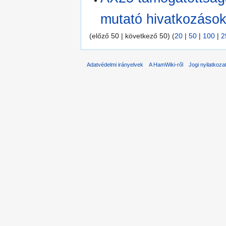
mutató hivatkozáso
(előző 50 | következő 50) (
20
|
50
|
100
|
2
Adatvédelmi irányelvek
A HamWiki-ről
Jogi nyilatkoza