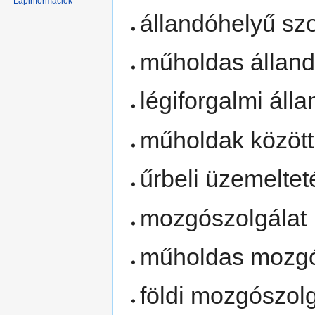
Lapinformációk
állandóhelyű szo
műholdas álland
légiforgalmi áll
műholdak közötti
űrbeli üzemeltet
mozgószolgálat
műholdas mozgó
földi mozgószolg