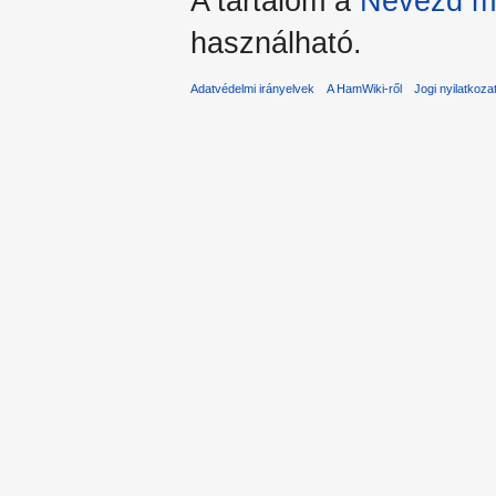
A tartalom a
Nevezd me
használható.
Adatvédelmi irányelvek
A HamWiki-ről
Jogi nyilatkoza