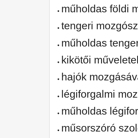
műholdas földi 
tengeri mozgósz
műholdas tenger
kikötői művelete
hajók mozgásáva
légiforgalmi mo
műholdas légifo
műsorszóró szol