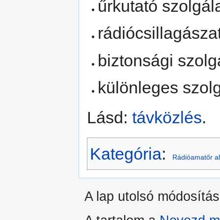
űrkutató szolgál
rádiócsillagászat
biztonsági szolg
különleges szolg
Lásd:
távközlés
.
Kategória
:
Rádióamatőr a
A lap utolsó módosítás