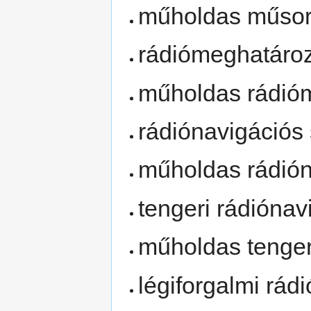
műholdas műsors
rádiómeghatároz
műholdas rádióm
rádiónavigációs 
műholdas rádión
tengeri rádiónav
műholdas tengeri
légiforgalmi rád