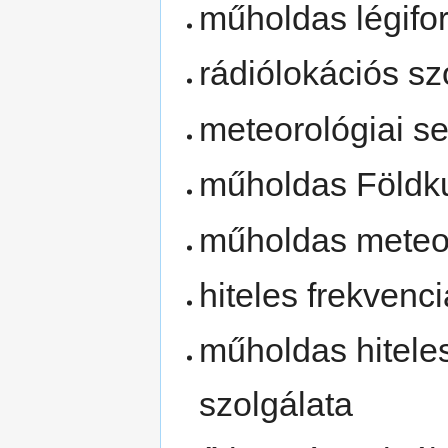
műholdas légifor
rádiólokációs sz
meteorológiai s
műholdas Földku
műholdas meteor
hiteles frekvenc
műholdas hiteles
szolgálata