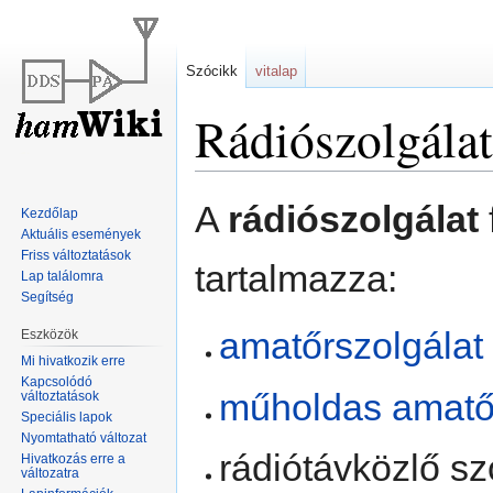
Szócikk
vitalap
Rádiószolgálat
Ugrás
Ugrás
A
rádiószolgálat
Kezdőlap
a
a
Aktuális események
navigációhoz
kereséshez
Friss változtatások
tartalmazza:
Lap találomra
Segítség
amatőrszolgálat
Eszközök
Mi hivatkozik erre
Kapcsolódó
műholdas amatőr
változtatások
Speciális lapok
Nyomtatható változat
rádiótávközlő sz
Hivatkozás erre a
változatra