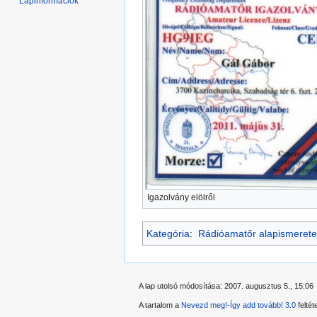
Lapinformációk
Igazolvány elölről
Kategória
:
Rádióamatőr alapismerete
A lap utolsó módosítása: 2007. augusztus 5., 15:06
A tartalom a
Nevezd meg!-Így add tovább! 3.0
feltét