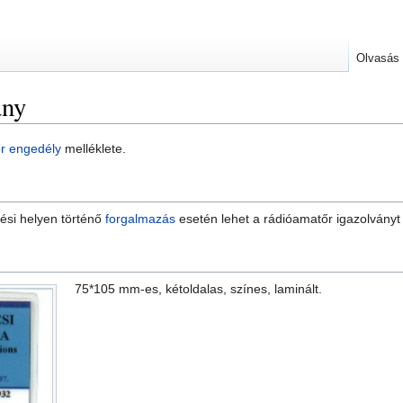
Olvasás
ány
r engedély
melléklete.
ési helyen történő
forgalmazás
esetén lehet a rádióamatőr igazolványt 
75*105 mm-es, kétoldalas, színes, laminált.