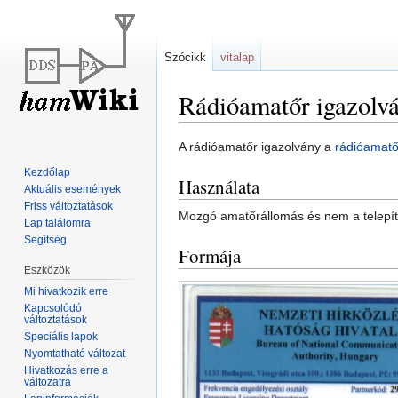
Szócikk
vitalap
Rádióamatőr igazolv
Ugrás
Ugrás
A rádióamatőr igazolvány a
rádióamatő
a
a
Kezdőlap
Használata
navigációhoz
kereséshez
Aktuális események
Friss változtatások
Mozgó amatőrállomás és nem a telepít
Lap találomra
Segítség
Formája
Eszközök
Mi hivatkozik erre
Kapcsolódó
változtatások
Speciális lapok
Nyomtatható változat
Hivatkozás erre a
változatra