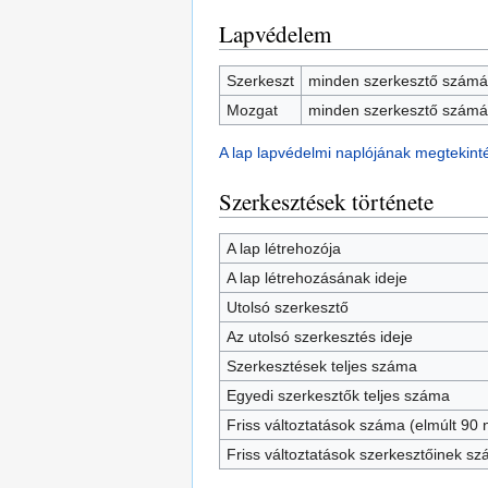
Lapvédelem
Szerkeszt
minden szerkesztő számár
Mozgat
minden szerkesztő számár
A lap lapvédelmi naplójának megtekint
Szerkesztések története
A lap létrehozója
A lap létrehozásának ideje
Utolsó szerkesztő
Az utolsó szerkesztés ideje
Szerkesztések teljes száma
Egyedi szerkesztők teljes száma
Friss változtatások száma (elmúlt 90 n
Friss változtatások szerkesztőinek s