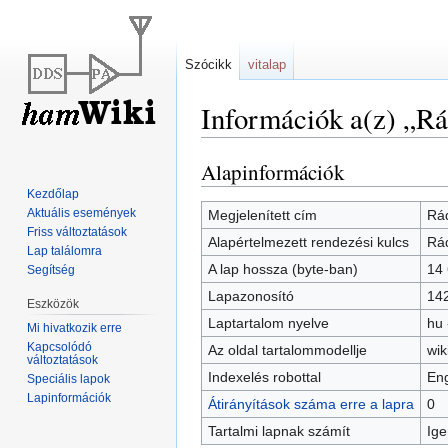
Szócikk
vitalap
Információk a(z) „Rá
Alapinformációk
Ugrás
Ugrás
a
a
Kezdőlap
navigációhoz
kereséshez
Aktuális események
Megjelenített cím
Rá
Friss változtatások
Alapértelmezett rendezési kulcs
Rá
Lap találomra
A lap hossza (byte-ban)
14
Segítség
Lapazonosító
14
Eszközök
Laptartalom nyelve
hu 
Mi hivatkozik erre
Kapcsolódó
Az oldal tartalommodellje
wik
változtatások
Indexelés robottal
Eng
Speciális lapok
Lapinformációk
Átirányítások száma erre a lapra
0
Tartalmi lapnak számít
Ige