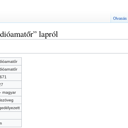
Olvasás
dióamatőr” lapról
dióamatőr
dióamatőr
 671
27
- magyar
iszöveg
edélyezett
n