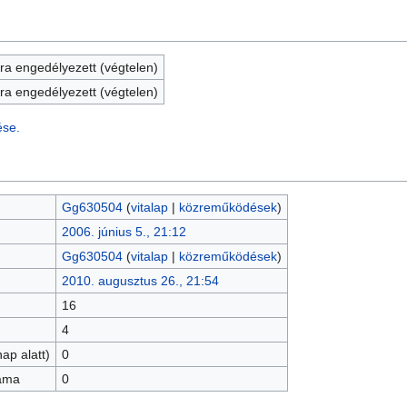
a engedélyezett (végtelen)
a engedélyezett (végtelen)
ése.
Gg630504
(
vitalap
|
közreműködések
)
2006. június 5., 21:12
Gg630504
(
vitalap
|
közreműködések
)
2010. augusztus 26., 21:54
16
4
ap alatt)
0
záma
0