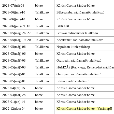
2023-07(júl)-08
börze
Kőrösi Csoma Sándor börze
2023-06(jún)-10
Találkozó
Békéscsabai rádióamatőr találkozó
2023-06(jún)-10
börze
Kőrösi Csoma Sándor börze
2023-06(jún)-09..10
Találkozó
BURABU
2023-05(máj)-26..27
Találkozó
Pécskai rádióamatőr találkozó
2023-05(máj)-19..20
Találkozó
Kecskeméti rádióamatőr találkozó
2023-05(máj)-06
Találkozó
Napóleon kitelepülőnap
2023-05(máj)-06
börze
Kőrösi Csoma Sándor börze
2023-05(máj)-03
Találkozó
Osztopáni rádióamatőr találkozó
2023-05(máj)-03
Találkozó
HAMZÁS (Kab-hegy, Remete-lak) rádióam
2023-05(máj)-01
Találkozó
Osztopáni rádióamatőr találkozó
2023-05(máj)-01
Találkozó
Lőrinci rádiós találkozó
2023-04(ápr)-15
börze
Kőrösi Csoma Sándor börze
2023-03(már)-25
börze
Kőrösi Csoma Sándor börze
2023-01(jan)-14
börze
Kőrösi Csoma Sándor börze
2022-12(dec)-04
börze
Kőrösi Csoma Sándor börze
!!
Vasárnap
!!