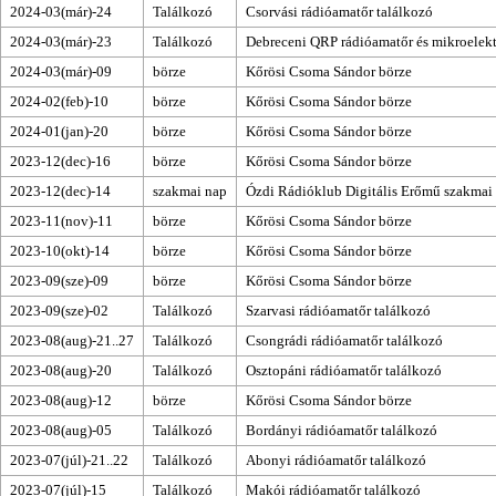
2024-03(már)-24
Találkozó
Csorvási rádióamatőr találkozó
2024-03(már)-23
Találkozó
Debreceni QRP rádióamatőr és mikroelekt
2024-03(már)-09
börze
Kőrösi Csoma Sándor börze
2024-02(feb)-10
börze
Kőrösi Csoma Sándor börze
2024-01(jan)-20
börze
Kőrösi Csoma Sándor börze
2023-12(dec)-16
börze
Kőrösi Csoma Sándor börze
2023-12(dec)-14
szakmai nap
Ózdi Rádióklub
Digitális Erőmű szakmai
2023-11(nov)-11
börze
Kőrösi Csoma Sándor börze
2023-10(okt)-14
börze
Kőrösi Csoma Sándor börze
2023-09(sze)-09
börze
Kőrösi Csoma Sándor börze
2023-09(sze)-02
Találkozó
Szarvasi rádióamatőr találkozó
2023-08(aug)-21..27
Találkozó
Csongrádi rádióamatőr találkozó
2023-08(aug)-20
Találkozó
Osztopáni rádióamatőr találkozó
2023-08(aug)-12
börze
Kőrösi Csoma Sándor börze
2023-08(aug)-05
Találkozó
Bordányi rádióamatőr találkozó
2023-07(júl)-21..22
Találkozó
Abonyi rádióamatőr találkozó
2023-07(júl)-15
Találkozó
Makói rádióamatőr találkozó