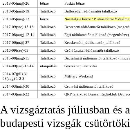
2018-05(máj)-26
börze
Puskás börze
2018-05(máj)-19
Találkozó
Ballószögi rádióamatőr találkozó
2018-05(máj)-13
börze
Nosztalgia börze
/
Puskás börze
!!
Vasárna
2017-09(sze)-15-16
Találkozó
Debreceni rádióamatőr találkozó
(megerő
2017-08(aug)-12-14
Találkozó
Egri rádióamatőr találkozó
(megerősítve)
2017-06(máj)-27
Találkozó
Kecskeméti_rádióamatőr_találkozó
2016-09(sze)-03
Találkozó
Csóri Csuka rádióamatőr találkozó
2015-08(aug)-15
Találkozó
Bácsalmási rádióamatőr találkozó
(nincs 
2014-09(sze)-13-14
utánpótlás
Gyereknapi aktivitás
2014-07(júl)-31
Találkozó
Military Weekend
08(aug)-1-2-3
2014-03(már)-30
Találkozó
Csorvási rádióamatőr találkozó
2014-03(már)-22
Találkozó
QRP találkozó
Brassai Rádióklub Debrec
A vizsgáztatás júliusban és 
budapesti vizsgák csütörtöki