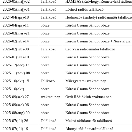
2026-05(máj)-02
Találkozó
HAMZÁS (Kab-hegy, Remete-lak) rádióam
2026-05(máj)-01
Találkozó
Lőrinci rádiós találkozó
2024-04(ápr)-18
Találkozó
Hódmezővásárhelyi rádióamatőr találkoz
2026-04(ápr)-11
börze
Kőrösi Csoma Sándor börze
2026-03(már)-21
börze
Kőrösi Csoma Sándor börze
2026-02(feb)-14
börze
Kőrösi Csoma Sándor börze
+ Nosztalgia
2026-02(feb)-08
Találkozó
Csorvási rádióamatőr találkozó
2026-01(jan)-10
börze
Kőrösi Csoma Sándor börze
2025-12(dec)-13
börze
Kőrösi Csoma Sándor börze
2025-11(nov)-08
börze
Kőrösi Csoma Sándor börze
2025-10(okt)-15
Tallkozó
Műegyetemi szakmai nap
2025-10(okt)-11
börze
Kőrösi Csoma Sándor börze
2025-09(sze)-27
szakmai nap
Ózdi Rádióklub
szakmai nap
2025-09(sze)-06
börze
Kőrösi Csoma Sándor börze
2025-08(aug)-09
börze
Kőrösi Csoma Sándor börze
2025-07(júl)-26
Találkozó
Makói rádióamatőr találkozó
2025-07(júl)-19
Találkozó
Abonyi rádióamatőr találkozó