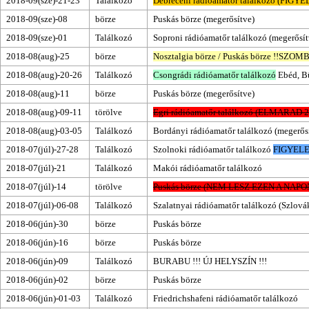
2018-09(sze)-21-23
Találkozó
Debreceni rádióamatőr találkozó
(FIGYELE
2018-09(sze)-08
börze
Puskás börze
(megerősítve)
2018-09(sze)-01
Találkozó
Soproni rádióamatőr találkozó
(megerősí
2018-08(aug)-25
börze
Nosztalgia börze
/
Puskás börze
!!
SZOMB
2018-08(aug)-20-26
Találkozó
Csongrádi rádióamatőr találkozó
Ebéd
,
B
2018-08(aug)-11
börze
Puskás börze
(megerősítve)
2018-08(aug)-09-11
törölve
Egri rádióamatőr találkozó
(ELMARAD 20
2018-08(aug)-03-05
Találkozó
Bordányi rádióamatőr találkozó
(megerős
2018-07(júl)-27-28
Találkozó
Szolnoki rádióamatőr találkozó
FIGYELE
2018-07(júl)-21
Találkozó
Makói rádióamatőr találkozó
2018-07(júl)-14
törölve
Puskás börze (NEM LESZ EZEN A NAPON
2018-07(júl)-06-08
Találkozó
Szalatnyai rádióamatőr találkozó
(Szlovák
2018-06(jún)-30
börze
Puskás börze
2018-06(jún)-16
börze
Puskás börze
2018-06(jún)-09
Találkozó
BURABU
!!! ÚJ HELYSZÍN !!!
2018-06(jún)-02
börze
Puskás börze
2018-06(jún)-01-03
Találkozó
Friedrichshafeni rádióamatőr találkozó