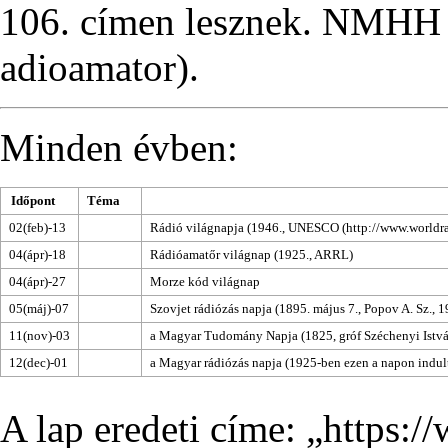
106. címen lesznek.
NMHH
.
Minden évben:
Időpont
Téma
02(feb)-13
Rádió világnapja (1946.,
UNESCO
04(ápr)-18
Rádióamatőr világnap (1925., ARRL)
04(ápr)-27
Morze kód világnap
05(máj)-07
Szovjet rádiózás napja (1895. május 7., Popov A. Sz., 1
11(nov)-03
a Magyar Tudomány Napja (1825, gróf Széchenyi Istv
12(dec)-01
a Magyar rádiózás napja (1925-ben ezen a napon indult
A lap eredeti címe: „
https:/