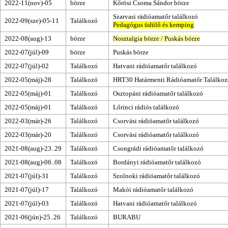
2022-11(nov)-05
börze
Kőrösi Csoma Sándor börze
Szarvasi rádióamatőr találkozó
2022-09(sze)-05-11
Találkozó
Pedagógus üdülő és kemping
2022-08(aug)-13
börze
Nosztalgia börze
/
Puskás börze
2022-07(júl)-09
börze
Puskás börze
2022-07(júl)-02
Találkozó
Hatvani rádióamatőr találkozó
2022-05(máj)-28
Találkozó
HRT30 Határmenti Rádióamatőr Találkoz
2022-05(máj)-01
Találkozó
Osztopáni rádióamatőr találkozó
2022-05(máj)-01
Találkozó
Lőrinci rádiós találkozó
2022-03(már)-26
Találkozó
Csorvási rádióamatőr találkozó
2022-03(már)-20
Találkozó
Csorvási rádióamatőr találkozó
2021-08(aug)-23..29
Találkozó
Csongrádi rádióamatőr találkozó
2021-08(aug)-06..08
Találkozó
Bordányi rádióamatőr találkozó
2021-07(júl)-31
Találkozó
Szolnoki rádióamatőr találkozó
2021-07(júl)-17
Találkozó
Makói rádióamatőr találkozó
2021-07(júl)-03
Találkozó
Hatvani rádióamatőr találkozó
2021-06(jún)-25..26
Találkozó
BURABU