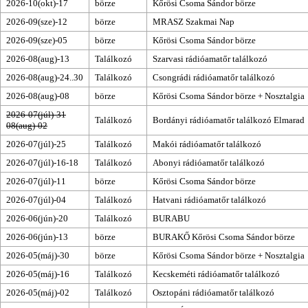
2026-10(okt)-17
börze
Kőrösi Csoma Sándor börze
2026-09(sze)-12
börze
MRASZ Szakmai Nap
2026-09(sze)-05
börze
Kőrösi Csoma Sándor börze
2026-08(aug)-13
Találkozó
Szarvasi rádióamatőr találkozó
2026-08(aug)-24..30
Találkozó
Csongrádi rádióamatőr találkozó
2026-08(aug)-08
börze
Kőrösi Csoma Sándor börze
+ Nosztalgia
2026-07(júl)-31
Találkozó
Bordányi rádióamatőr találkozó
Elmarad
08(aug)-02
2026-07(júl)-25
Találkozó
Makói rádióamatőr találkozó
2026-07(júl)-16-18
Találkozó
Abonyi rádióamatőr találkozó
2026-07(júl)-11
börze
Kőrösi Csoma Sándor börze
2026-07(júl)-04
Találkozó
Hatvani rádióamatőr találkozó
2026-06(jún)-20
Találkozó
BURABU
2026-06(jún)-13
börze
BURAKŐ
Kőrösi Csoma Sándor börze
2026-05(máj)-30
börze
Kőrösi Csoma Sándor börze
+ Nosztalgia
2026-05(máj)-16
Találkozó
Kecskeméti rádióamatőr találkozó
2026-05(máj)-02
Találkozó
Osztopáni rádióamatőr találkozó