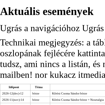
Aktuális események
Ugrás a navigációhoz
Ugrás
Technikai megjegyzés: a táb
oszlopának fejlécére kattint
tudsz, ami nincs a listán, é
mailben! nor kukacz itmedia
Időpont
Téma
2026-12(dec)-12
börze
Kőrösi Csoma Sándor börze
2026-11(nov)-14
börze
Kőrösi Csoma Sándor börze
+ Nosztalgia