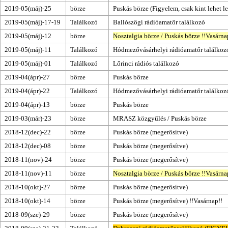
2019-05(máj)-25
börze
Puskás börze
(Figyelem, csak kint lehet le
2019-05(máj)-17-19
Találkozó
Ballószögi rádióamatőr találkozó
2019-05(máj)-12
börze
Nosztalgia börze
/
Puskás börze
!!
Vasárna
2019-05(máj)-11
Találkozó
Hódmezővásárhelyi rádióamatőr találkoz
2019-05(máj)-01
Találkozó
Lőrinci rádiós találkozó
2019-04(ápr)-27
börze
Puskás börze
2019-04(ápr)-22
Találkozó
Hódmezővásárhelyi rádióamatőr találkoz
2019-04(ápr)-13
börze
Puskás börze
2019-03(már)-23
börze
MRASZ közgyűlés
/
Puskás börze
2018-12(dec)-22
börze
Puskás börze
(megerősítve)
2018-12(dec)-08
börze
Puskás börze
(megerősítve)
2018-11(nov)-24
börze
Puskás börze
(megerősítve)
2018-11(nov)-11
börze
Nosztalgia börze
/
Puskás börze
!!
Vasárna
2018-10(okt)-27
börze
Puskás börze
(megerősítve)
2018-10(okt)-14
börze
Puskás börze
(megerősítve) !!
Vasárnap
!!
2018-09(sze)-29
börze
Puskás börze
(megerősítve)