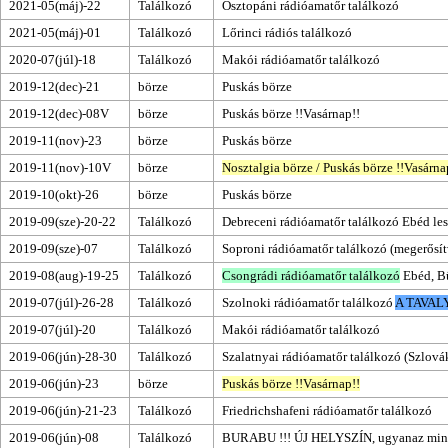
2021-05(máj)-22
Találkozó
Osztopáni rádióamatőr találkozó
2021-05(máj)-01
Találkozó
Lőrinci rádiós találkozó
2020-07(júl)-18
Találkozó
Makói rádióamatőr találkozó
2019-12(dec)-21
börze
Puskás börze
2019-12(dec)-08V
börze
Puskás börze
!!
Vasárnap
!!
2019-11(nov)-23
börze
Puskás börze
2019-11(nov)-10V
börze
Nosztalgia börze
/
Puskás börze
!!
Vasárna
2019-10(okt)-26
börze
Puskás börze
2019-09(sze)-20-22
Találkozó
Debreceni rádióamatőr találkozó
Ebéd
les
2019-09(sze)-07
Találkozó
Soproni rádióamatőr találkozó
(megerősí
2019-08(aug)-19-25
Találkozó
Csongrádi rádióamatőr találkozó
Ebéd
,
B
2019-07(júl)-26-28
Találkozó
Szolnoki rádióamatőr találkozó
A TAVAL
2019-07(júl)-20
Találkozó
Makói rádióamatőr találkozó
2019-06(jún)-28-30
Találkozó
Szalatnyai rádióamatőr találkozó
(Szlovák
2019-06(jún)-23
börze
Puskás börze
!!
Vasárnap
!!
2019-06(jún)-21-23
Találkozó
Friedrichshafeni rádióamatőr találkozó
2019-06(jún)-08
Találkozó
BURABU
!!! ÚJ HELYSZÍN, ugyanaz mint