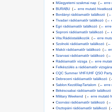
Műegyetemi szakmai nap
‎
(
← erre 
BURABU
‎
(
← erre mutató hivatkoz
Bordányi rádióamatőr találkozó
‎
(
← 
Tivadari rádióamatőr találkozó
‎
(
← e
Egri rádióamatőr találkozó
‎
(
← erre
Soproni rádióamatőr találkozó
‎
(
← e
Vita:Rádióstalálkozók
‎
(
← erre muta
Szolnoki rádióamatőr találkozó
‎
(
← 
Makói rádióamatőr találkozó
‎
(
← er
Szarvasi rádióamatőr találkozó
‎
(
← 
Rádióamatőr vizsga
‎
(
← erre mutat
Felkészülés a rádióamatőr vizsgár
CQC Summer VHF/UHF QSO Part
Debreceni rádióamatőr találkozó
‎
(
Sablon:KezdőlapTartalom
‎
(
← erre 
Békéscsabai rádióamatőr találkozó
Military Weekend
‎
(
← erre mutató 
Csorvási rádióamatőr találkozó
‎
(
← 
Osztopáni rádióamatőr találkozó
‎
(