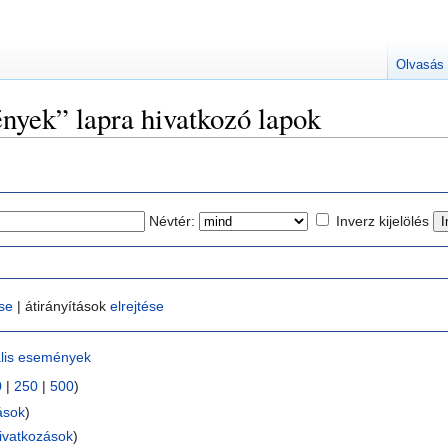
Olvasás
nyek” lapra hivatkozó lapok
Névtér:
Inverz kijelölés
ése
| átirányítások
elrejtése
lis események
0
|
250
|
500
)
ások
)
ivatkozások
)