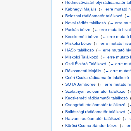
Hódmezővásárhelyi rádióamatőr ta
Kabhegyi Majális
‎
(
← erre mutató h
Beleznai rádióamatőr találkozó
‎
(
← 
Novai rádiós találkozó
‎
(
← erre mut
Puskás börze
‎
(
← erre mutató hiva
Kecskeméti börze
‎
(
← erre mutató 
Miskolci börze
‎
(
← erre mutató hiv
HASix találkozó
‎
(
← erre mutató hi
Miskolci Találkozó
‎
(
← erre mutató 
Ózdi Évzáró Találkozó
‎
(
← erre mut
Rákosmenti Majális
‎
(
← erre mutat
Csóri Csuka rádióamatőr találkozó
SOTA Jamboree
‎
(
← erre mutató h
Szalatnyai rádióamatőr találkozó
‎
(
Kecskeméti rádióamatőr találkozó
‎
Csongrádi rádióamatőr találkozó
‎
(
Ballószögi rádióamatőr találkozó
‎
(
Hatvani rádióamatőr találkozó
‎
(
← e
Kőrösi Csoma Sándor börze
‎
(
← er