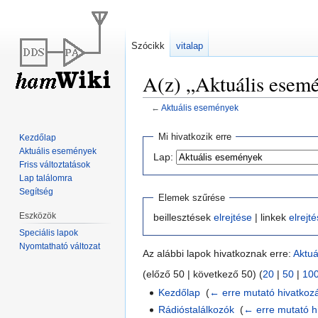
Szócikk
vitalap
A(z) „Aktuális esemé
←
Aktuális események
Ugrás
Ugrás
Mi hivatkozik erre
Kezdőlap
a
a
Aktuális események
Lap:
navigációhoz
kereséshez
Friss változtatások
Lap találomra
Segítség
Elemek szűrése
Eszközök
beillesztések
elrejtése
| linkek
elrejt
Speciális lapok
Nyomtatható változat
Az alábbi lapok hivatkoznak erre:
Aktuá
(előző 50 | következő 50) (
20
|
50
|
10
Kezdőlap
‎
(
← erre mutató hivatkoz
Rádióstalálkozók
‎
(
← erre mutató h