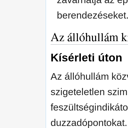
berendezéseket
Az állóhullám k
Kísérleti úton
Az állóhullám köz
szigeteletlen szi
feszültségindikáto
duzzadópontokat.