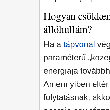
Hogyan csökken
állóhullám?
Ha a
tápvonal
vég
paraméterű „közeg
energiája továbbh
Amennyiben eltér 
folytatásnak, akk