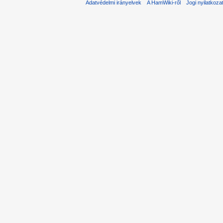
Adatvédelmi irányelvek
A HamWiki-ről
Jogi nyilatkoza