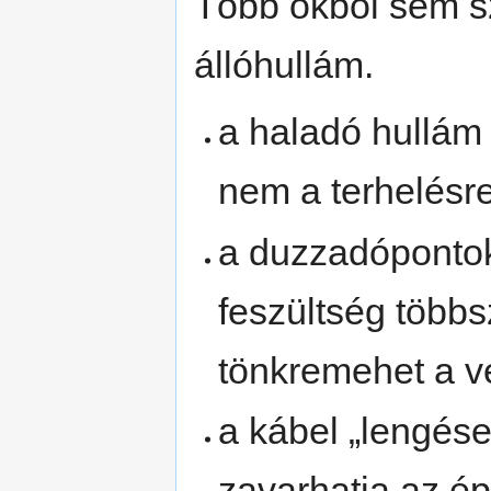
Több okból sem 
állóhullám.
a haladó hullám 
nem a terhelésre
a duzzadópontok
feszültség többs
tönkremehet a vé
a kábel „lengése
zavarhatja az ép