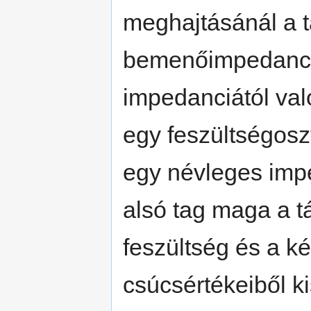
meghajtásánál a 
bemenőimpedanciá
impedanciától val
egy feszültségoszt
egy névleges impe
alsó tag maga a t
feszültség és a k
csúcsértékeiből k