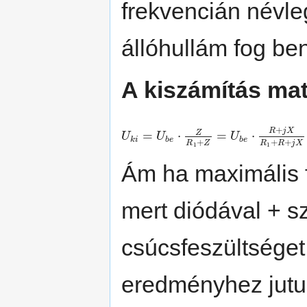
frekvencián névle
állóhullám fog ben
A kiszámítás mat
+
R
j
X
Z
=
⋅
=
⋅
U
U
U
k
i
b
e
b
e
+
+
+
R
Z
R
R
j
X
1
1
Ám ha maximális 
mert diódával + s
csúcsfeszültséget 
eredményhez jutu