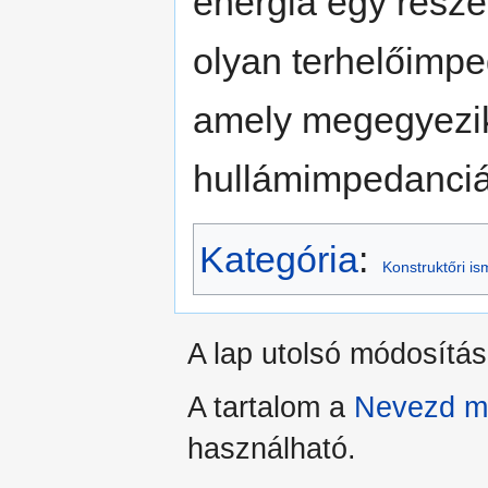
energia egy része 
olyan terhelőimped
amely megegyezik
hullámimpedanciá
Kategória
:
Konstruktőri is
A lap utolsó módosítás
A tartalom a
Nevezd me
használható.