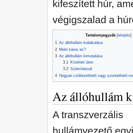
kifeszített húr, am
végigszalad a húr
Tartalomjegyzék
1
Az állóhullám kialakulása
2
Miért káros ez?
3
Az állóhullám kimutatása
3.1
Kísérleti úton
3.2
Számítással
4
Hogyan csökkenthető vagy szüntethető me
Az állóhullám k
A transzverzális
hullámvezető egy