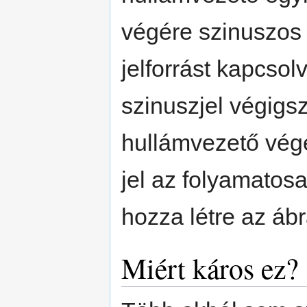
végére szinuszos
jelforrást kapcsol
szinuszjel végigs
hullámvezető végé
jel az folyamatosa
hozza létre az ábr
Miért káros ez?