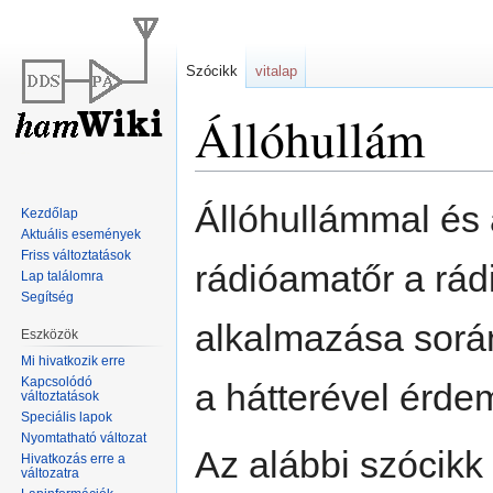
Szócikk
vitalap
Állóhullám
Ugrás
Ugrás
Állóhullámmal és
Kezdőlap
a
a
Aktuális események
navigációhoz
kereséshez
Friss változtatások
rádióamatőr a rád
Lap találomra
Segítség
alkalmazása során
Eszközök
Mi hivatkozik erre
Kapcsolódó
a hátterével érd
változtatások
Speciális lapok
Nyomtatható változat
Az alábbi szócikk
Hivatkozás erre a
változatra