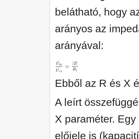
belátható, hogy a
arányos az imped
arányával:
^
|
|
Z
U
=
k
i
^
R
1
U
1
r
Ebből az R és X é
A leírt összefügg
X paraméter. Egy 
előjele is (kapaci