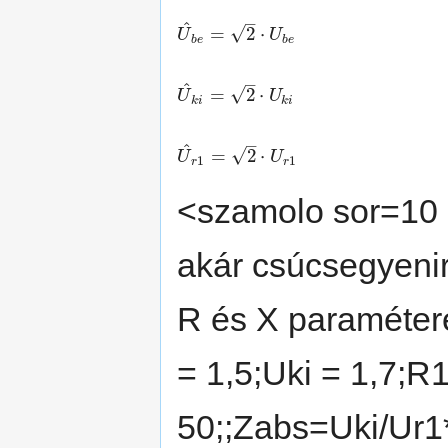
–
^
√
=
2
⋅
U
U
b
e
b
e
–
^
√
=
2
⋅
U
U
k
i
k
i
–
^
√
=
2
⋅
U
U
1
1
r
r
<szamolo sor=10 
akár csúcsegyenirá
R és X paramétere
= 1,5;Uki = 1,7;R
50;;Zabs=Uki/Ur1