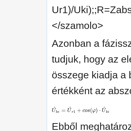
Ur1)/Uki);;R=Zab
</szamolo>
Azonban a fázissz
tudjuk, hogy az 
összege kiadja a
értékként az absz
^
^
^
=
+
(
)
⋅
U
U
c
o
s
φ
U
1
b
e
r
k
i
Ebből meghatározh