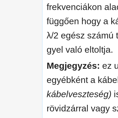
frekvenciákon alac
függően hogy a ká
λ/2 egész számú t
gyel való eltoltja.
Megjegyzés:
ez u
egyébként a kábe
kábelveszteség)
i
rövidzárral vagy