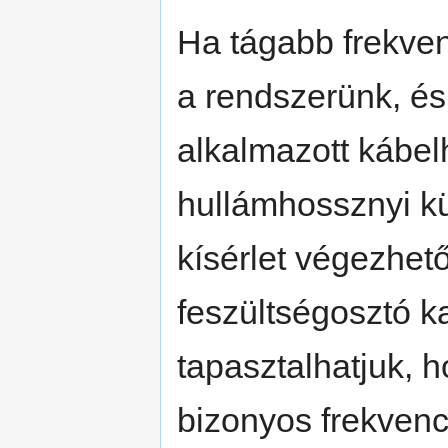
Ha tágabb frekve
a rendszerünk, és
alkalmazott kábelh
hullámhossznyi kü
kísérlet végezhető
feszültségosztó k
tapasztalhatjuk, h
bizonyos frekven