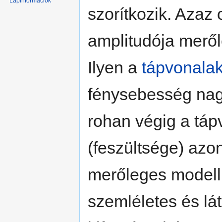
Lapinformációk
szorítkozik. Azaz
amplitudója meről
Ilyen a
tápvonala
fénysebesség na
rohan végig a táp
(feszültsége) azo
merőleges modellk
szemléletes és lá