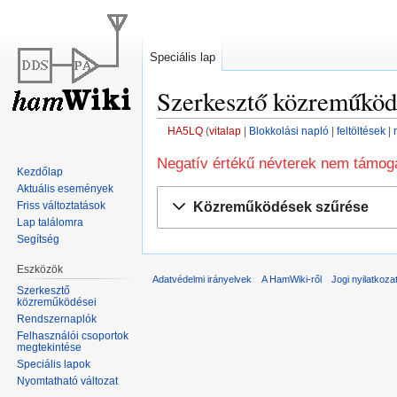
Speciális lap
Szerkesztő közreműköd
HA5LQ
vitalap
Blokkolási napló
feltöltések
Ugrás
Ugrás
Negatív értékű névterek nem támoga
Kezdőlap
a
a
Aktuális események
navigációhoz
kereséshez
Közreműködések szűrése
Friss változtatások
Lap találomra
Segítség
Eszközök
Adatvédelmi irányelvek
A HamWiki-ről
Jogi nyilatkoza
Szerkesztő
közreműködései
Rendszernaplók
Felhasználói csoportok
megtekintése
Speciális lapok
Nyomtatható változat