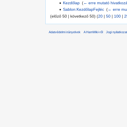
Kezdőlap
‎
(
← erre mutató hivatkoz
Sablon:KezdőlapFejléc
‎
(
← erre mu
(előző 50 | következő 50) (
20
|
50
|
100
|
2
Adatvédelmi irányelvek
A HamWiki-ről
Jogi nyilatkoza