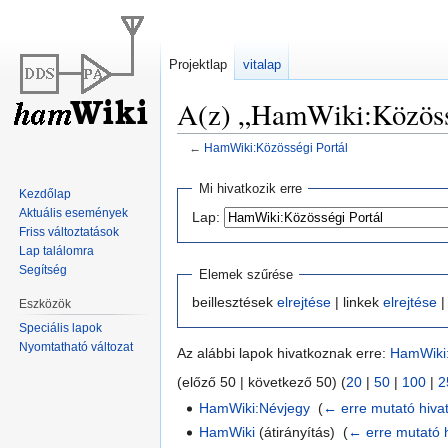
Projektlap
vitalap
A(z) „HamWiki:Közössé
←
HamWiki:Közösségi Portál
Ugrás
Ugrás
Mi hivatkozik erre
Kezdőlap
a
a
Aktuális események
Lap:
navigációhoz
kereséshez
Friss változtatások
Lap találomra
Segítség
Elemek szűrése
beillesztések
elrejtése
| linkek
elrejtése
|
Eszközök
Speciális lapok
Nyomtatható változat
Az alábbi lapok hivatkoznak erre:
HamWiki:
(előző 50 | következő 50) (
20
|
50
|
100
|
2
HamWiki:Névjegy
‎
(
← erre mutató hiva
HamWiki
(átirányítás) ‎
(
← erre mutató 