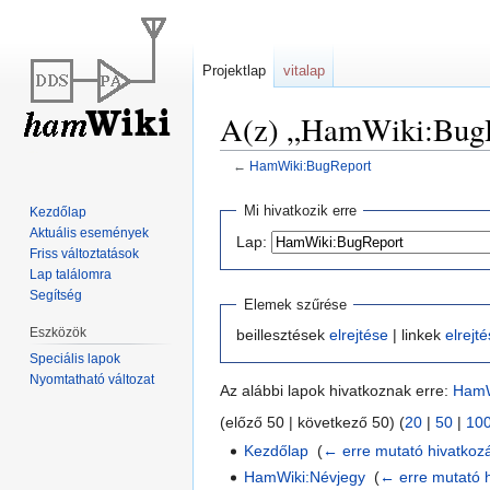
Projektlap
vitalap
A(z) „HamWiki:BugRe
←
HamWiki:BugReport
Ugrás
Ugrás
Mi hivatkozik erre
Kezdőlap
a
a
Aktuális események
Lap:
navigációhoz
kereséshez
Friss változtatások
Lap találomra
Segítség
Elemek szűrése
Eszközök
beillesztések
elrejtése
| linkek
elrejt
Speciális lapok
Nyomtatható változat
Az alábbi lapok hivatkoznak erre:
HamW
(előző 50 | következő 50) (
20
|
50
|
10
Kezdőlap
‎
(
← erre mutató hivatkoz
HamWiki:Névjegy
‎
(
← erre mutató 