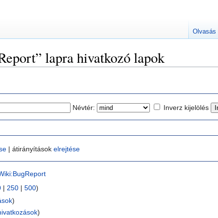
Olvasás
port” lapra hivatkozó lapok
Névtér:
Inverz kijelölés
ése
| átirányítások
elrejtése
iki:BugReport
0
|
250
|
500
)
ások
)
hivatkozások
)