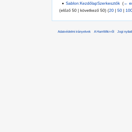
Sablon:KezdőlapSzerkesztők
‎
(
← er
(előző 50 | következő 50) (
20
|
50
|
10
Adatvédelmi irányelvek
A HamWiki-ről
Jogi nyila