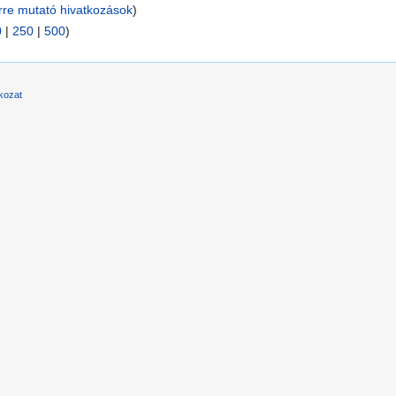
re mutató hivatkozások
)
0
|
250
|
500
)
tkozat