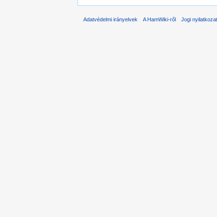
Adatvédelmi irányelvek
A HamWiki-ről
Jogi nyilatkoza