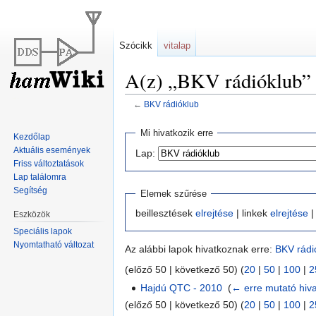
Szócikk
vitalap
A(z) „BKV rádióklub” l
←
BKV rádióklub
Ugrás
Ugrás
Mi hivatkozik erre
Kezdőlap
a
a
Aktuális események
Lap:
navigációhoz
kereséshez
Friss változtatások
Lap találomra
Segítség
Elemek szűrése
beillesztések
elrejtése
| linkek
elrejtése
|
Eszközök
Speciális lapok
Nyomtatható változat
Az alábbi lapok hivatkoznak erre:
BKV rádi
(előző 50 | következő 50) (
20
|
50
|
100
|
2
Hajdú QTC - 2010
‎
(
← erre mutató hiv
(előző 50 | következő 50) (
20
|
50
|
100
|
2