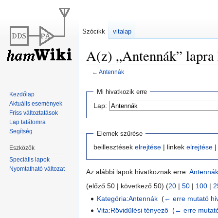
Szócikk
vitalap
A(z) „Antennák” lapra 
←
Antennák
Ugrás
Ugrás
Mi hivatkozik erre
Kezdőlap
a
a
Aktuális események
Lap:
navigációhoz
kereséshez
Friss változtatások
Lap találomra
Segítség
Elemek szűrése
beillesztések
elrejtése
| linkek
elrejtése
|
Eszközök
Speciális lapok
Nyomtatható változat
Az alábbi lapok hivatkoznak erre:
Antenná
(előző 50 | következő 50) (
20
|
50
|
100
|
2
Kategória:Antennák
‎
(
← erre mutató hi
Vita:Rövidülési tényező
‎
(
← erre mutat