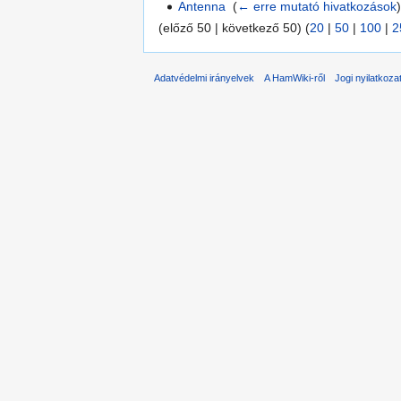
Antenna
‎
(
← erre mutató hivatkozások
(előző 50 | következő 50) (
20
|
50
|
100
|
2
Adatvédelmi irányelvek
A HamWiki-ről
Jogi nyilatkoza