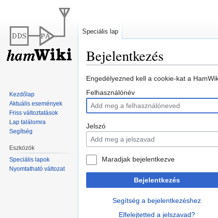
Speciális lap
Bejelentkezés
Ugrás
Ugrás
Engedélyezned kell a cookie-kat a HamWiki
a
a
Felhasználónév
Kezdőlap
navigációhoz
kereséshez
Aktuális események
Friss változtatások
Lap találomra
Jelszó
Segítség
Eszközök
Maradjak bejelentkezve
Speciális lapok
Nyomtatható változat
Bejelentkezés
Segítség a bejelentkezéshez
Elfelejtetted a jelszavad?