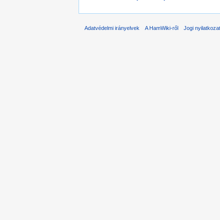
Adatvédelmi irányelvek
A HamWiki-ről
Jogi nyilatkoza