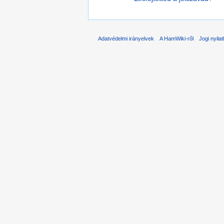
Adatvédelmi irányelvek
A HamWiki-ről
Jogi nyila