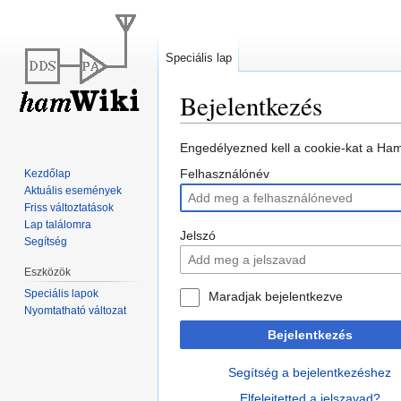
Speciális lap
Bejelentkezés
Ugrás
Ugrás
Engedélyezned kell a cookie-kat a Ham
a
a
Felhasználónév
Kezdőlap
navigációhoz
kereséshez
Aktuális események
Friss változtatások
Lap találomra
Jelszó
Segítség
Eszközök
Speciális lapok
Maradjak bejelentkezve
Nyomtatható változat
Bejelentkezés
Segítség a bejelentkezéshez
Elfelejtetted a jelszavad?