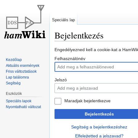
Speciális lap
Bejelentkezés
Ugrás
Ugrás
Engedélyezned kell a cookie-kat a HamWiki
a
a
Felhasználónév
Kezdőlap
navigációhoz
kereséshez
Aktuális események
Friss változtatások
Lap találomra
Jelszó
Segítség
Eszközök
Maradjak bejelentkezve
Speciális lapok
Nyomtatható változat
Bejelentkezés
Segítség a bejelentkezéshez
Elfelejtetted a jelszavad?