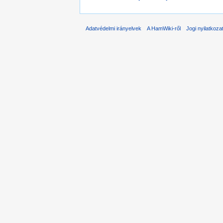
Adatvédelmi irányelvek
A HamWiki-ről
Jogi nyilatkoza