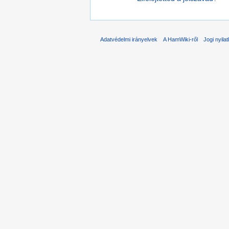
Adatvédelmi irányelvek
A HamWiki-ről
Jogi nyila