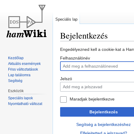
Speciális lap
Bejelentkezés
Ugrás
Ugrás
Engedélyezned kell a cookie-kat a Ham
a
a
Felhasználónév
Kezdőlap
navigációhoz
kereséshez
Aktuális események
Friss változtatások
Lap találomra
Jelszó
Segítség
Eszközök
Speciális lapok
Maradjak bejelentkezve
Nyomtatható változat
Bejelentkezés
Segítség a bejelentkezéshez
Elfelejtetted a jelszavad?