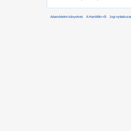
Adatvédelmi irányelvek
A HamWiki-ről
Jogi nyilatkoza