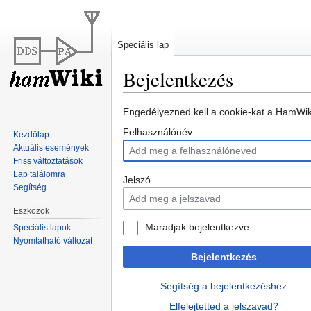
Speciális lap
Bejelentkezés
Ugrás
Ugrás
Engedélyezned kell a cookie-kat a HamWiki
a
a
Felhasználónév
Kezdőlap
navigációhoz
kereséshez
Aktuális események
Friss változtatások
Lap találomra
Jelszó
Segítség
Eszközök
Maradjak bejelentkezve
Speciális lapok
Nyomtatható változat
Bejelentkezés
Segítség a bejelentkezéshez
Elfelejtetted a jelszavad?