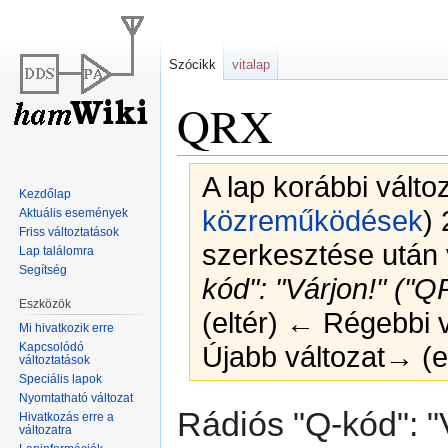
Szócikk
vitalap
QRX
A lap korábbi válto
Kezdőlap
közreműködések
)
2
Aktuális események
Friss változtatások
szerkesztése után 
Lap találomra
Segítség
kód": "Várjon!" ("Q
Eszközök
(eltér) ← Régebbi vá
Mi hivatkozik erre
Kapcsolódó
Újabb változat→ (el
változtatások
Speciális lapok
Nyomtatható változat
Ugrás
Ugrás
Rádiós "Q-kód": "
Hivatkozás erre a
a
a
változatra