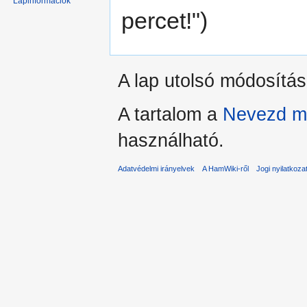
Lapinformációk
navigációhoz
kereséshez
percet!")
A lap utolsó módosítás
A tartalom a
Nevezd me
használható.
Adatvédelmi irányelvek
A HamWiki-ről
Jogi nyilatkoza