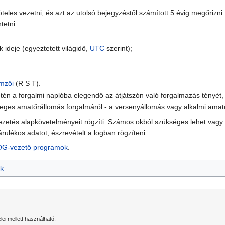
öteles vezetni, és azt az utolsó bejegyzéstől számított 5 évig megőrizn
tetni:
deje (egyeztetett világidő,
UTC
szerint);
emzői
(R S T).
én a forgalmi naplóba elegendő az átjátszón való forgalmazás tényét, 
ges amatőrállomás forgalmáról - a versenyállomás vagy alkalmi amatőrá
ezetés alapkövetelményeit rögzíti. Számos okból szükséges lehet vagy a
rulékos adatot, észrevételt a logban rögzíteni.
G-vezető programok
.
k
elei mellett használható.