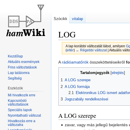
Szócikk
vitalap
LOG
A lap korábbi változatát látod, amilyen
Gg
(
eltér
)
← Régebbi változat
| Aktuális válto
Kezdőlap
Ugrás
Ugrás
Aktuális események
A
rádióamatőrök
összeköttetéseikről
fo
Friss változtatások
a
a
Tartalomjegyzék
Lap találomra
navigációhoz
kereséshez
Segítség
1
A LOG szerepe
2
A LOG formája
Eszközök
2.1
Elektronikus LOG ismert adatfo
Mi hivatkozik erre
3
Jogszabály rendelkezései
Kapcsolódó
változtatások
Speciális lapok
A LOG szerepe
Nyomtatható változat
Hivatkozás erre a
zavar, vagy más jellegű bejelentés
változatra