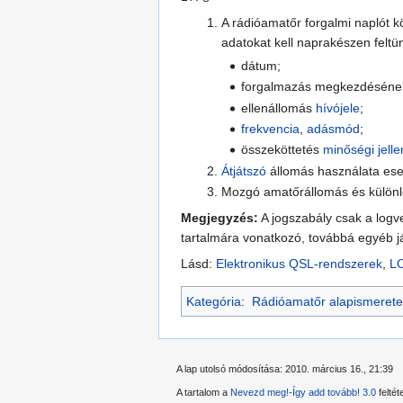
A rádióamatőr forgalmi naplót k
adatokat kell naprakészen feltün
dátum;
forgalmazás megkezdésének i
ellenállomás
hívójele
;
frekvencia
,
adásmód
;
összeköttetés
minőségi jell
Átjátszó
állomás használata eset
Mozgó amatőrállomás és különle
Megjegyzés:
A jogszabály csak a logv
tartalmára vonatkozó, továbbá egyéb já
Lásd:
Elektronikus QSL-rendszerek
,
LO
Kategória
:
Rádióamatőr alapismerete
A lap utolsó módosítása: 2010. március 16., 21:39
A tartalom a
Nevezd meg!-Így add tovább! 3.0
feltét