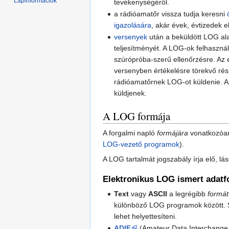
Lapinformációk
tevékenységéről.
a rádióamatőr vissza tudja keresni
igazolására
, akár évek, évtizedek el
versenyek
után a beküldött LOG ala
teljesítményét. A LOG-ok felhaszná
szúrópróba-szerű ellenőrzésre. Az 
versenyben értékelésre törekvő ré
rádióamatőrnek LOG-ot küldenie. A
küldjenek.
A LOG formája
A forgalmi napló
formájára
vonatkozóan 
LOG-vezető programok
).
A LOG tartalmát jogszabály írja elő, lás
Elektronikus LOG ismert adat
Text
vagy
ASCII
a legrégibb
formá
különböző LOG programok között. Sp
lehet helyettesíteni.
ADIF
(Amateur Data Interchange 