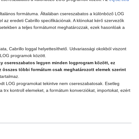
ok általános formátuma. Általában csereszabatos a különböző LOG
 az eredeti Cabrillo specifikációnak. A klónokat kérő szervezők
 esetekben a teljes formátumot meghatározzak, ezek hasonlóak a
a, Cabrillo loggal helyettesíthető. Udvariassági okokból viszont
s LOG programok között.
gy csereszabatos legyen minden logprogram között, ez
az összes többi formátum csak meghatározott elemek szerint
tartalmaz.
erjedt LOG programokat tekintve nem csereszabatosak. Esetleg
trx kontroll elemeket, a formátum konverziókat, importokat, ezért