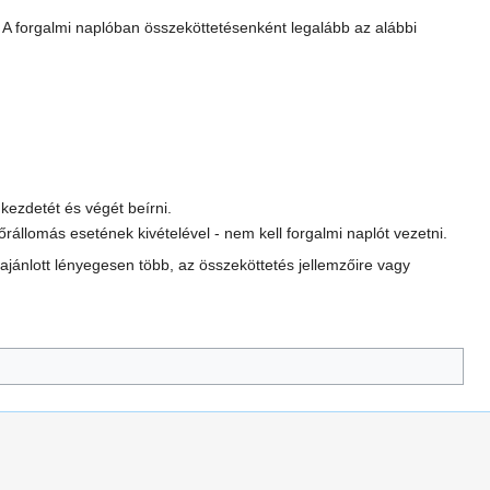
i. A forgalmi naplóban összeköttetésenként legalább az alábbi
kezdetét és végét beírni.
llomás esetének kivételével - nem kell forgalmi naplót vezetni.
jánlott lényegesen több, az összeköttetés jellemzőire vagy