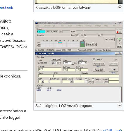
tetések
Klasszikus LOG formanyomtatvány
újtott
ásra,
m csak a
sztvevő összes
 - CHECKLOG
-ot
lektronikus,
Számítógépes LOG vezető program
sereszabatos a
illo loggal
an csereszabatos a különböző LOG programok között. Az
eQSL.cc