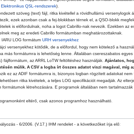
g
Elektronikus QSL-rendszerek
).
dezett szöveg (text) fájl, ritka kivétellel a rövidhullámú versenylog
ezik, ezek azonban csak a fej-blokkban térnek el, a QSO-blokk megfelel
ételek is előfordulnak, noha a logot Cabrillo-nak nevezik. Ezekben az
elelnek meg az eredeti Cabrillo formátumban meghatározottaknak.
ge) IARU LOG formátum
URH
versenyekhez
i versenyekhez kötődik, de a előfordul, hogy nem kötelező a használat
, ha más formátumra is lehetőség lenne. Általában csereszabatos egye
) fájlformátum, az ARRL LoTW feltöltéshez használják.
Ajánlatos, ho
tésén múlik. A CSV a logba írt összes adatot viszi magával, míg 
zik ez az ADIF formátumra is, bizonyos logban rögzített adatokat nem 
ehetősen ritka kivételek, a teljes LOG specifikációt megadják. Az elt
 formátumok létrehozására. E programok általában nem tartalmazzák a 
rogramonként eltérő, csak azonos programhoz használható.
lyozás - 6/2006. (V.17.) IHM rendelet - a következőket írja elő: