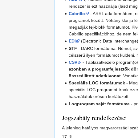
rendszer is ezt használja (lásd mé
Cabrillo
- ARRL adatformátum, ren
programok között. Néhány klónja lét
megadják fej-blokk formátumot. Kiv
Cabrillo specifikációhoz, de nem f
EDI
(Electronic Data Interchan
STF
- DARC formátuma. Német, svájc
célszerű ilyen formátumot küldeni
CSV
- Táblázatkezelő program(ok
azonban a programfejlesztők dön
összeállított adatkivonat.
Vonatko
Speciális LOG formátumok
- Megl
speciális LOG programot írnak ezen
használatuk erősen korlátozott.
Logprogram saját formátuma
- p
Jogszabály rendelkezései
A jelenleg hatályos magyarországi szabá
17. §