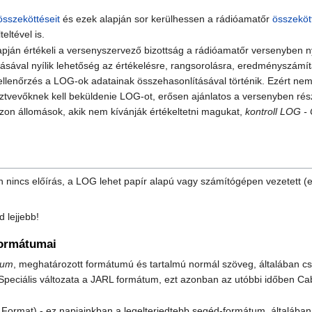
összeköttéseit
és ezek alapján sor kerülhessen a rádióamatőr
összeköt
teltével is.
pján értékeli a versenyszervező bizottság a rádióamatőr versenyben ny
lásával nyílik lehetőség az értékelésre, rangsorolásra, eredményszámít
ellenőrzés a LOG-ok adatainak összehasonlításával történik. Ezért ne
sztvevőknek kell beküldenie LOG-ot, erősen ajánlatos a versenyben ré
zon állomások, akik nem kívánják értékeltetni magukat,
kontroll LOG
nincs előírás, a LOG lehet papír alapú vagy számítógépen vezetett (e
d lejjebb!
formátumai
tum
, meghatározott formátumú és tartalmú normál szöveg, általában c
eciális változata a JARL formátum, ezt azonban az utóbbi időben Cabr
Format) - ez napjainkban a legelterjedtebb segéd-formátum, általáb