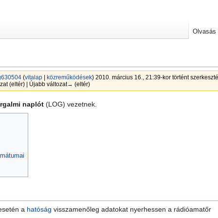
Olvasás
630504
(
vitalap
|
közreműködések
)
2010. március 16., 21:39-kor történt szerkeszté
zat (eltér) | Újabb változat→ (eltér)
rgalmi naplót
(LOG) vezetnek.
rmátumai
 esetén a
hatóság
visszamenőleg adatokat nyerhessen a rádióamatőr