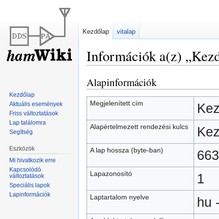
Kezdőlap
vitalap
Információk a(z) „Kezd
Alapinformációk
Ugrás
Ugrás
a
a
Kezdőlap
navigációhoz
kereséshez
Megjelenített cím
Aktuális események
Kez
Friss változtatások
Lap találomra
Alapértelmezett rendezési kulcs
Kez
Segítség
Eszközök
A lap hossza (byte-ban)
663
Mi hivatkozik erre
Kapcsolódó
Lapazonosító
1
változtatások
Speciális lapok
Lapinformációk
Laptartalom nyelve
hu 