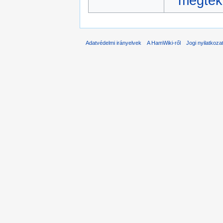
megtek
Adatvédelmi irányelvek
A HamWiki-ről
Jogi nyilatkoza