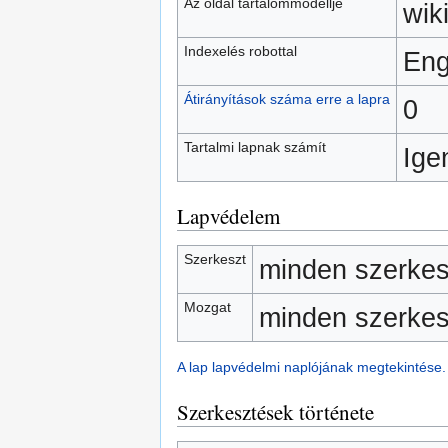
Az oldal tartalommodellje
wik
Indexelés robottal
Eng
Átirányítások száma erre a lapra
0
Tartalmi lapnak számít
Ige
Lapvédelem
Szerkeszt
minden szerkes
Mozgat
minden szerkes
A lap lapvédelmi naplójának megtekintése.
Szerkesztések története