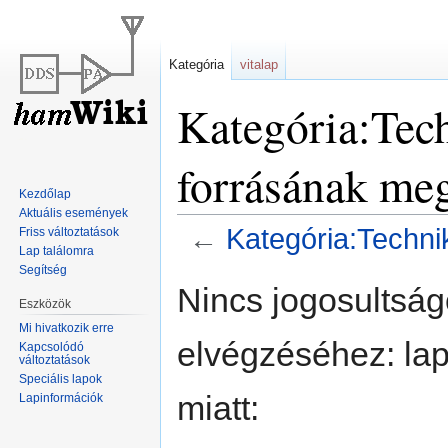
Kategória
vitalap
Kategória:Tech
forrásának meg
Kezdőlap
Aktuális események
←
Kategória:Techni
Friss változtatások
Lap találomra
Segítség
Ugrás
Ugrás
Nincs jogosultsá
a
a
Eszközök
navigációhoz
kereséshez
Mi hivatkozik erre
elvégzéséhez: lap
Kapcsolódó
változtatások
Speciális lapok
miatt:
Lapinformációk