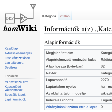
Kategória
vitalap
Információk a(z) „Kate
Alapinformációk
Ugrás
Ugrás
a
a
Kezdőlap
navigációhoz
kereséshez
Megjelenített cím
Kategó
Aktuális események
Friss változtatások
Alapértelmezett rendezési kulcs
Rádióa
Lap találomra
A lap hossza (byte-ban)
82
Segítség
Névtér
Kategó
Eszközök
Lapazonosító
2270
Mi hivatkozik erre
Laptartalom nyelve
hu - m
Kapcsolódó
változtatások
Az oldal tartalommodellje
wikisz
Speciális lapok
Lapinformációk
Indexelés robottal
Engedé
Átirányítások száma erre a lapra
0