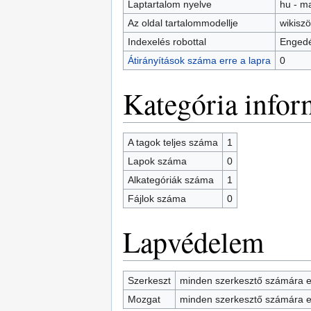
Laptartalom nyelve
hu - m
Az oldal tartalommodellje
wikisz
Indexelés robottal
Engedé
Átirányítások száma erre a lapra
0
Kategória infor
A tagok teljes száma
1
Lapok száma
0
Alkategóriák száma
1
Fájlok száma
0
Lapvédelem
Szerkeszt
minden szerkesztő számára e
Mozgat
minden szerkesztő számára e