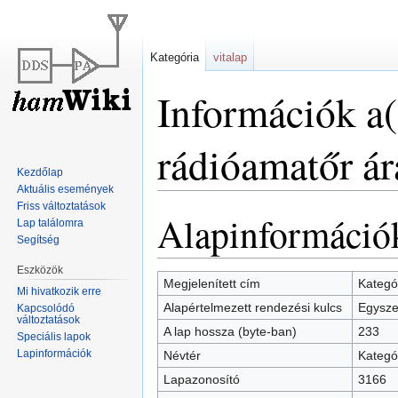
Kategória
vitalap
Információk a
rádióamatőr á
Kezdőlap
Aktuális események
Friss változtatások
Alapinformáció
Ugrás
Ugrás
Lap találomra
a
a
Segítség
navigációhoz
kereséshez
Eszközök
Megjelenített cím
Kategó
Mi hivatkozik erre
Alapértelmezett rendezési kulcs
Egysze
Kapcsolódó
változtatások
A lap hossza (byte-ban)
233
Speciális lapok
Lapinformációk
Névtér
Kategó
Lapazonosító
3166