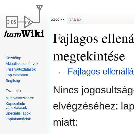
Szócikk
vitalap
Fajlagos ellená
megtekintése
Kezdőlap
Aktuális események
←
Fajlagos ellenáll
Friss változtatások
Lap találomra
Segítség
Ugrás
Ugrás
Nincs jogosultsá
a
a
Eszközök
navigációhoz
kereséshez
Mi hivatkozik erre
elvégzéséhez: lap
Kapcsolódó
változtatások
Speciális lapok
miatt:
Lapinformációk