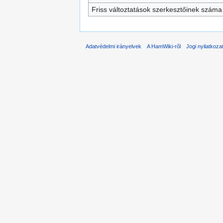
Friss változtatások szerkesztőinek száma
Adatvédelmi irányelvek
A HamWiki-ről
Jogi nyilatkoza