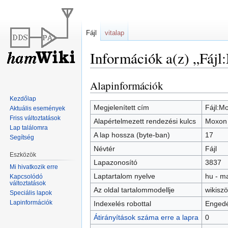
Fájl
vitalap
Információk a(z) „Fájl
Alapinformációk
Ugrás
Ugrás
a
a
Kezdőlap
navigációhoz
kereséshez
Megjelenített cím
Fájl:M
Aktuális események
Friss változtatások
Alapértelmezett rendezési kulcs
Moxon 
Lap találomra
A lap hossza (byte-ban)
17
Segítség
Névtér
Fájl
Eszközök
Lapazonosító
3837
Mi hivatkozik erre
Laptartalom nyelve
hu - m
Kapcsolódó
változtatások
Az oldal tartalommodellje
wikisz
Speciális lapok
Lapinformációk
Indexelés robottal
Engedé
Átirányítások száma erre a lapra
0