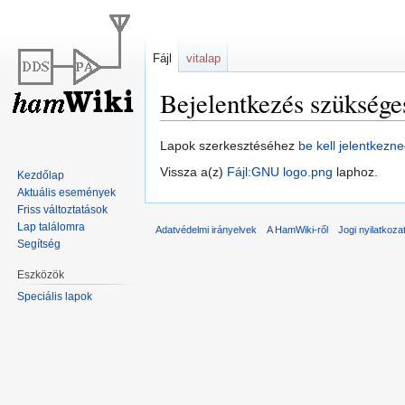
Fájl
vitalap
Bejelentkezés szüksége
Ugrás
Ugrás
Lapok szerkesztéséhez
be kell jelentkezn
a
a
Vissza a(z)
Fájl:GNU logo.png
laphoz.
Kezdőlap
navigációhoz
kereséshez
Aktuális események
Friss változtatások
Lap találomra
Adatvédelmi irányelvek
A HamWiki-ről
Jogi nyilatkoza
Segítség
Eszközök
Speciális lapok