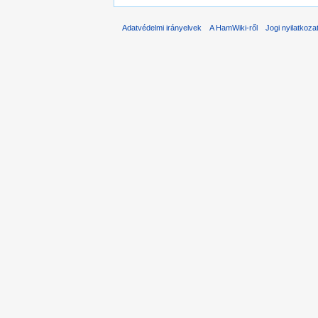
Adatvédelmi irányelvek
A HamWiki-ről
Jogi nyilatkoza