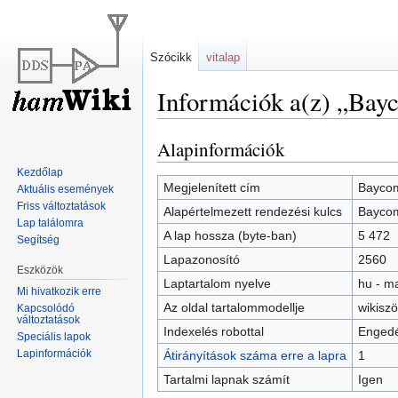
Szócikk
vitalap
Információk a(z) „Bay
Alapinformációk
Ugrás
Ugrás
a
a
Kezdőlap
navigációhoz
kereséshez
Megjelenített cím
Bayco
Aktuális események
Friss változtatások
Alapértelmezett rendezési kulcs
Bayco
Lap találomra
A lap hossza (byte-ban)
5 472
Segítség
Lapazonosító
2560
Eszközök
Laptartalom nyelve
hu - m
Mi hivatkozik erre
Az oldal tartalommodellje
wikisz
Kapcsolódó
változtatások
Indexelés robottal
Engedé
Speciális lapok
Lapinformációk
Átirányítások száma erre a lapra
1
Tartalmi lapnak számít
Igen