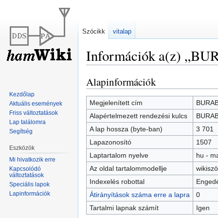
Szócikk
vitalap
Információk a(z) „BU
Alapinformációk
Ugrás
Ugrás
a
a
Kezdőlap
navigációhoz
kereséshez
Megjelenített cím
BURA
Aktuális események
Friss változtatások
Alapértelmezett rendezési kulcs
BURA
Lap találomra
A lap hossza (byte-ban)
3 701
Segítség
Lapazonosító
1507
Eszközök
Laptartalom nyelve
hu - m
Mi hivatkozik erre
Az oldal tartalommodellje
wikisz
Kapcsolódó
változtatások
Indexelés robottal
Engedé
Speciális lapok
Lapinformációk
Átirányítások száma erre a lapra
0
Tartalmi lapnak számít
Igen