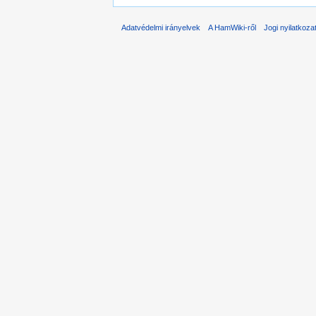
Adatvédelmi irányelvek
A HamWiki-ről
Jogi nyilatkoza